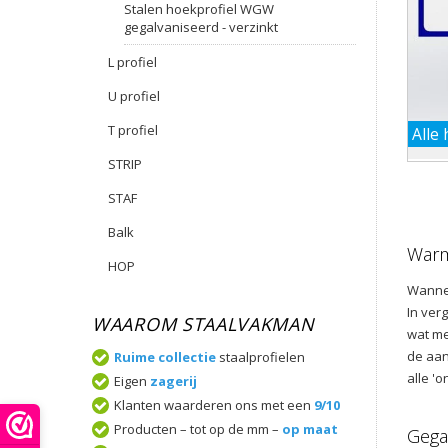
Stalen hoekprofiel WGW
gegalvaniseerd - verzinkt
L profiel
U profiel
T profiel
Alle
STRIP
STAF
Balk
Warm
HOP
Wannee
In ver
WAAROM STAALVAKMAN
wat me
de aan
Ruime collectie
staalprofielen
alle '
Eigen
zagerij
Klanten waarderen ons met een
9/10
Producten – tot op de mm –
op maat
Gega