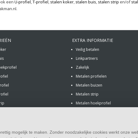
ook een
U-profiel
,
T-profiel
,
stalen koker
,
stalen buis
,
stalen strip
en/of
sta
akman.nl.
RIEËN
EXTRA INFORMATIE
oker
Veilig betalen
uis
Linkpartners
oekprofiel
Zakelijk
ofiel
Metalen profielen
ofiel
Metalen buizen
ofiel
Metalen strip
rip
Metalen hoekprofiel
af
alk
ervice
rettig mogelijk te maken. Zonder noodzakelijke cookies werkt onze web