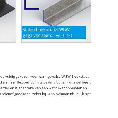
Stalen hoekprofiel WGW
gegalvaniseerd - verzinkt
veelvuldig gekozen voor warmgewalst (WGW) hoekstaal.
 en meer flexibel (vorm te geven / buiten), oftewel heeft
arder en is er sprake van een wat ruwer oppervlak en
elatief goedkoop, zeker bij STAALvakman.nl! Bekijk hier