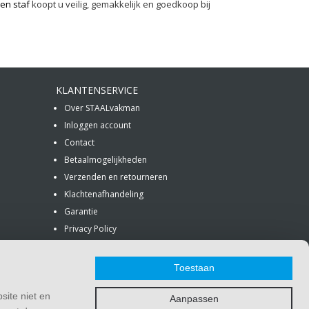
len staf
koopt u veilig, gemakkelijk en goedkoop bij
KLANTENSERVICE
Over STAALvakman
Inloggen account
Contact
Betaalmogelijkheden
Verzenden en retourneren
Klachtenafhandeling
Garantie
Privacy Policy
Algemene voorwaarden
Copyright
Toestaan
site niet en
Aanpassen