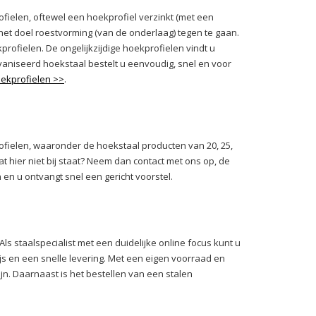
fielen, oftewel een hoekprofiel verzinkt (met een
 het doel roestvorming (van de onderlaag) tegen te gaan.
kprofielen. De ongelijkzijdige hoekprofielen vindt u
vaniseerd hoekstaal bestelt u eenvoudig, snel en voor
oekprofielen >>
.
ofielen, waaronder de hoekstaal producten van 20, 25,
dat hier niet bij staat? Neem dan contact met ons op, de
n en u ontvangt snel een gericht voorstel.
Als staalspecialist met een duidelijke online focus kunt u
ijs en een snelle levering. Met een eigen voorraad en
jn. Daarnaast is het bestellen van een stalen