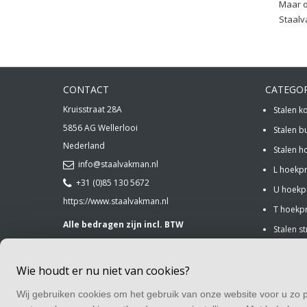
Maar 
Staalv
CONTACT
CATEGO
Kruisstraat 28A
Stalen k
5856 AG
Wellerlooi
Stalen b
Nederland
Stalen h
info@staalvakman.nl
L hoekpr
+31 (0)85 130 5672
U hoekpr
https://www.staalvakman.nl
T hoekpr
Alle bedragen zijn incl. BTW
Stalen st
Stalen st
Wie houdt er nu niet van cookies?
Stalen b
Klantens
Wij gebruiken cookies om het gebruik van onze website voor u zo p