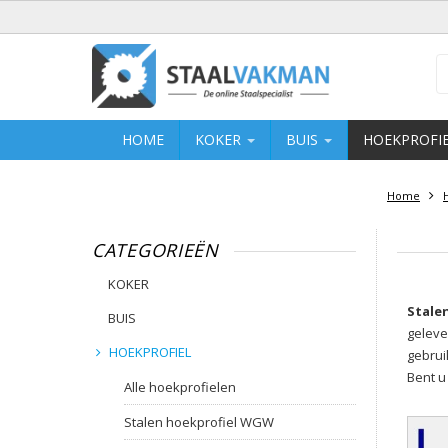
HOME
KOKER
BUIS
HOEKPROFI
Home
CATEGORIEËN
KOKER
Stale
BUIS
geleve
HOEKPROFIEL
gebrui
Bent u
Alle hoekprofielen
Stalen hoekprofiel WGW