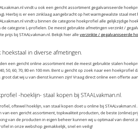
AALvakman.nl vindt u ook een gericht assortiment gegalvaniseerde hoekpro
ag). Hierbij is er een zinklaag aangebracht op het warmgewalste staal met
AALvakman.nl vindt u binnen de categorie hoekprofiel alle gelijkzijdige hoe
 de categorie L-profielen. De meest gebruikte afmetingen verzinkt / gegal
te prijs bij STAALvakman.nl. Bekijk hier alle
verzinkte / gegalvaniseerde h
k hoekstaal in diverse afmetingen.
eden een gericht online assortiment met de meest gebruikte stalen hoekpr
, 40, 50, 60, 70, 80 en 100 mm. Bent u gericht op zoek naar een hoekprofiel 
s groot dat wij u van dienst kunnen zijn! Vraag direct online een offerte aa
rofiel -hoeklijn- staal kopen bij STAALvakman.nl.
ofiel, oftewel hoeklijn, van staal kopen doet u online bij STAALvakman.nl. 
n van een gericht assortiment, topkwaliteit producten, de beste (online) pr
ing van de producten in eigen beheer kunnen wij u optimaal van dienst zi
ofiel in onze webshop gemakkelijk, snel en veilig!