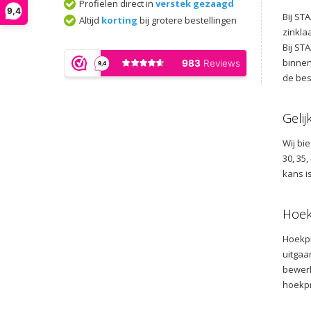
Profielen direct in
verstek gezaagd
9,4
Bij ST
Altijd
korting
bij grotere bestellingen
zinkla
Bij ST
binnen
de bes
Gelij
Wij bi
30, 35
kans i
Hoekp
Hoekpr
uitgaa
bewerk
hoekpr