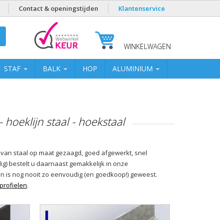
Contact & openingstijden
Klantenservice
WINKELWAGEN
STAF
BALK
HOP
ALUMINIUM
 hoeklijn staal - hoekstaal
 van staal op maat gezaagd, goed afgewerkt, snel
jdig) bestelt u daarnaast gemakkelijk in onze
n is nog nooit zo eenvoudig (en goedkoop!) geweest.
 profielen
.