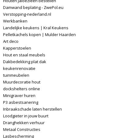
Houten jaloezieën bestellen
Damwand beplating - ZwePol.eu
Verstopping-nederland.nl
Werkbanken
Landelijke keukens | Kral Keukens
Pelletkachels kopen | Mulder Haarden
Art deco
Kapperstoelen
Hout en staal meubels
Dakbedekking plat dak
keukenrenovatie
tuinmeubelen
Muurdecoratie hout
dockshelters online
Minigraver huren
P3 asbestsanering
Inbraakschade laten herstellen
Loodgieter in jouw buurt
Dranghekken verhuur
Metaal Constructies
Lasbescherming