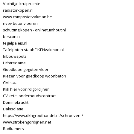
Vochtige kruipruimte
radiatorkopen.nl
www.composietvakman.be
rivev betonvloeren
schutting kopen - onlinetuinhout.nl
bescon.nl
tegelpaleis.nl
Tafelpoten staal: EIKENvakman.nl
Inbouwspots
Lichtreclame
Goedkope gegoten vloer
Kiezen voor goedkoop woonbeton
CM staal
Klik hier
voor rolgordijnen
CV ketel onderhoudscontract
Dommekracht
Dakisolatie
https://www.dkhgroothandel.nl/schroeven-/
www.strokengordijnen.net
Badkamers