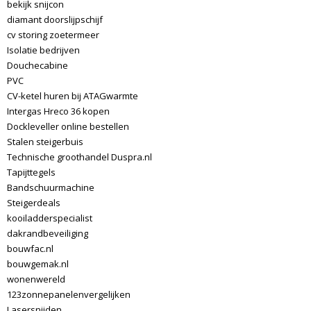
bekijk snijcon
diamant doorslijpschijf
cv storing zoetermeer
Isolatie bedrijven
Douchecabine
PVC
CV-ketel huren bij ATAGwarmte
Intergas Hreco 36 kopen
Dockleveller online bestellen
Stalen steigerbuis
Technische groothandel Duspra.nl
Tapijttegels
Bandschuurmachine
Steigerdeals
kooiladderspecialist
dakrandbeveiliging
bouwfac.nl
bouwgemak.nl
wonenwereld
123zonnepanelenvergelijken
Lasersnijden