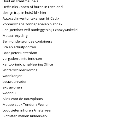
Hout en staal meubels
Heftrucks kopen of huren in Friesland
design trap in huis? klik hier
Autocad inventor tekenaar bij Cadix
Zonneschans zonnepanelen plat dak
Een gietvloer zelf aanleggen bij Expoxywinkel.nl
Metaalrecycling
Semi-ondergrondse containers
Stalen schuifpoorten
Loodgieter Rotterdam
vergaderruimte inrichten
kantoorinrichting Heering Office
Winterschilder korting
woonkanjer
bouwaanrader
extrawonen
woonnu
Alles voor de Bouwplaats
Meubelzaak Tendenz Wonen
Loodgieter inhuren Amstelveen
Slot laten maken Ridderkerk