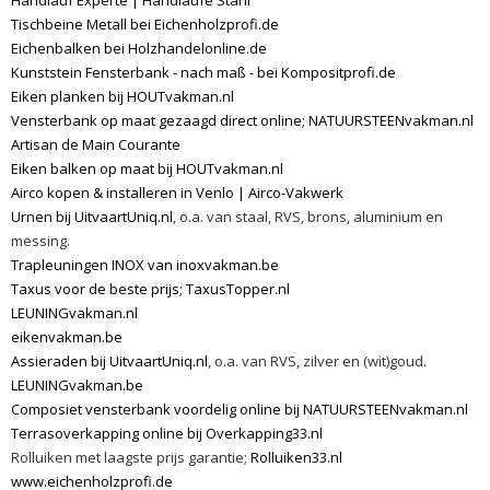
Handlauf Experte | Handläufe Stahl
Tischbeine Metall bei Eichenholzprofi.de
Eichenbalken bei Holzhandelonline.de
Kunststein Fensterbank - nach maß - bei Kompositprofi.de
Eiken planken bij HOUTvakman.nl
Vensterbank op maat gezaagd direct online; NATUURSTEENvakman.nl
Artisan de Main Courante
Eiken balken op maat bij HOUTvakman.nl
Airco kopen & installeren in Venlo | Airco-Vakwerk
Urnen bij UitvaartUniq.nl
, o.a. van staal, RVS, brons, aluminium en
messing.
Trapleuningen INOX van inoxvakman.be
Taxus voor de beste prijs; TaxusTopper.nl
LEUNINGvakman.nl
eikenvakman.be
Assieraden bij UitvaartUniq.nl
, o.a. van RVS, zilver en (wit)goud.
LEUNINGvakman.be
Composiet vensterbank voordelig online bij NATUURSTEENvakman.nl
Terrasoverkapping online bij Overkapping33.nl
Rolluiken met laagste prijs garantie;
Rolluiken33.nl
www.eichenholzprofi.de