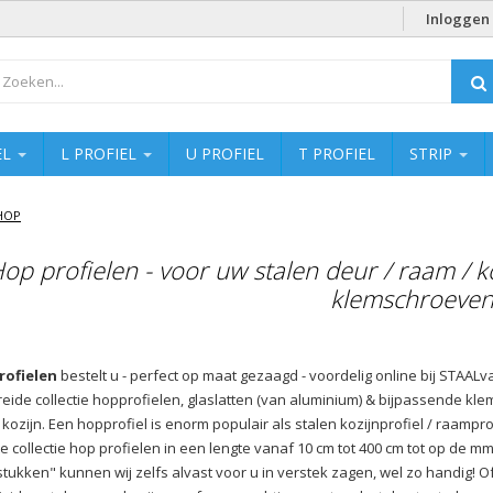
Inloggen
EL
L PROFIEL
U PROFIEL
T PROFIEL
STRIP
HOP
op profielen - voor uw stalen deur / raam / ko
klemschroeven
rofielen
bestelt u - perfect op maat gezaagd - voordelig online bij STAAL
reide collectie hopprofielen, glaslatten (van aluminium) & bijpassende kle
 kozijn. Een hopprofiel is enorm populair als stalen kozijnprofiel / raampro
te collectie hop profielen in een lengte vanaf 10 cm tot 400 cm tot op de 
tukken" kunnen wij zelfs alvast voor u in verstek zagen, wel zo handig! O