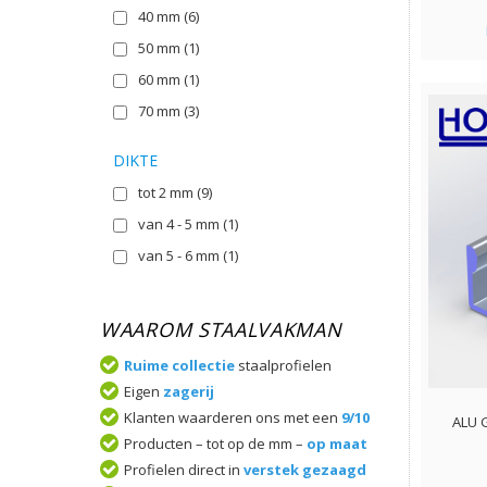
40 mm
(6)
50 mm
(1)
60 mm
(1)
70 mm
(3)
DIKTE
tot 2 mm
(9)
van 4 - 5 mm
(1)
van 5 - 6 mm
(1)
WAAROM STAALVAKMAN
Ruime collectie
staalprofielen
Eigen
zagerij
Klanten waarderen ons met een
9/10
ALU 
Producten – tot op de mm –
op maat
Profielen direct in
verstek gezaagd