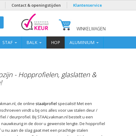
Contact & openingstijden
Klantenservice
WINKELWAGEN
STAF
BALK
HOP
ALUMINIUM
zijn - Hopprofielen, glaslatten &
!
vakman.nl, de online
staalprofiel
specialist! Met een
mschroeven vindt u bij ons alles voor uw stalen deur /
fiel / deurprofiel. Bij STAALvakman.nl bestelt u een
mm nauwkeurig in de door u gewenste lengte. De hopprofiel
f u nu aan de slag gaat met een prachtige stalen