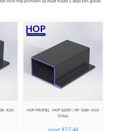
 met onze hop profielen op maat maakt u altijd een goede
08 - KGV
HOP PROFIEL - HOP 62091 / RP 1049 - KGV
STAAL
€27,44
Vanaf: