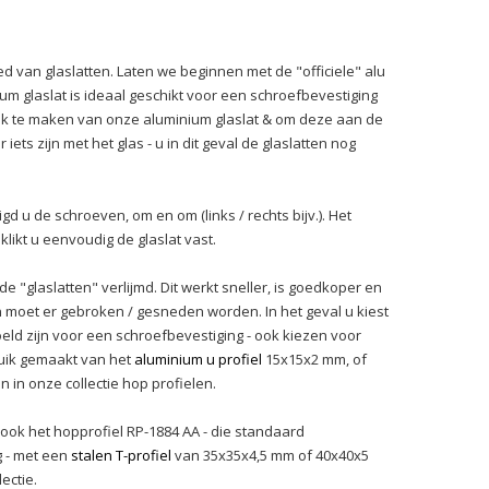
d van glaslatten. Laten we beginnen met de "officiele" alu
um glaslat is ideaal geschikt voor een schroefbevestiging
uik te maken van onze aluminium glaslat & om deze aan de
iets zijn met het glas - u in dit geval de glaslatten nog
 u de schroeven, om en om (links / rechts bijv.). Het
 klikt u eenvoudig de glaslat vast.
"glaslatten" verlijmd. Dit werkt sneller, is goedkoper en
an moet er gebroken / gesneden worden. In het geval u kiest
doeld zijn voor een schroefbevestiging - ook kiezen voor
bruik gemaakt van het
aluminium u profiel
15x15x2 mm, of
in onze collectie hop profielen.
u ook het hopprofiel RP-1884 AA - die standaard
g - met een
stalen T-profiel
van 35x35x4,5 mm of 40x40x5
ectie.