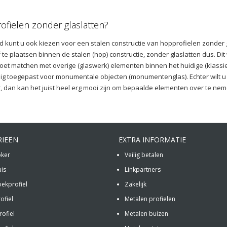
ofielen zonder glaslatten?
d kunt u ook kiezen voor een stalen constructie van hopprofielen zonder g
 te plaatsen binnen de stalen (hop) constructie, zonder glaslatten dus. 
oet matchen met overige (glaswerk) elementen binnen het huidige (klassie
ig toegepast voor monumentale objecten (monumentenglas). Echter wilt u
r, dan kan het juist heel erg mooi zijn om bepaalde elementen over te neme
RIEËN
EXTRA INFORMATIE
oker
Veilig betalen
uis
Linkpartners
oekprofiel
Zakelijk
ofiel
Metalen profielen
ofiel
Metalen buizen