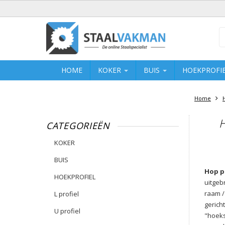
HOME
KOKER
BUIS
HOEKPROFI
Home
H
CATEGORIEËN
KOKER
BUIS
Hop p
HOEKPROFIEL
uitgeb
raam /
L profiel
gerich
U profiel
"hoeks