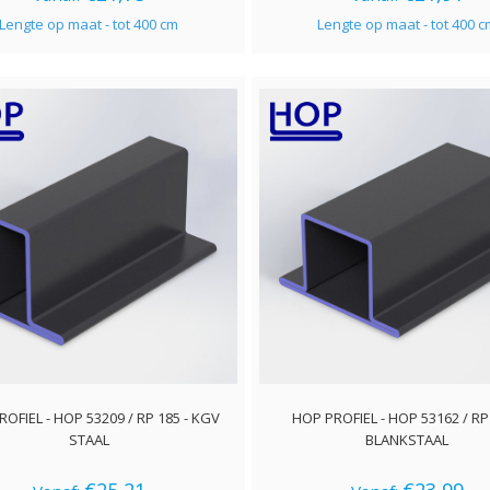
Lengte op maat - tot 400 cm
Lengte op maat - tot 400 
OFIEL - HOP 53209 / RP 185 - KGV
HOP PROFIEL - HOP 53162 / RP 
STAAL
BLANKSTAAL