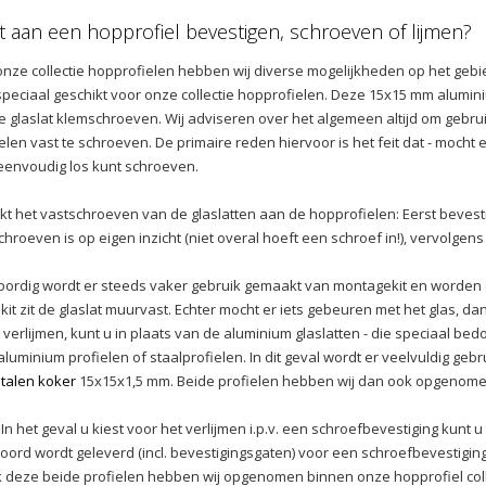
t aan een hopprofiel bevestigen, schroeven of lijmen?
nze collectie hopprofielen hebben wij diverse mogelijkheden op het gebie
 speciaal geschikt voor onze collectie hopprofielen. Deze 15x15 mm alumini
 glaslat klemschroeven. Wij adviseren over het algemeen altijd om gebr
elen vast te schroeven. De primaire reden hiervoor is het feit dat - mocht er 
 eenvoudig los kunt schroeven.
t het vastschroeven van de glaslatten aan de hopprofielen: Eerst bevestigd
chroeven is op eigen inzicht (niet overal hoeft een schroef in!), vervolgens
rdig wordt er steeds vaker gebruik gemaakt van montagekit en worden de 
kit zit de glaslat muurvast. Echter mocht er iets gebeuren met het glas, d
 verlijmen, kunt u in plaats van de aluminium glaslatten - die speciaal be
luminium profielen of staalprofielen. In dit geval wordt er veelvuldig ge
stalen koker
15x15x1,5 mm. Beide profielen hebben wij dan ook opgenomen 
In het geval u kiest voor het verlijmen i.p.v. een schroefbevestiging kunt 
ord wordt geleverd (incl. bevestigingsgaten) voor een schroefbevestigin
 deze beide profielen hebben wij opgenomen binnen onze hopprofiel coll