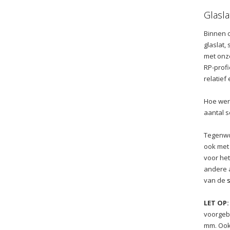
Glasla
Binnen o
glaslat,
met onze
RP-profi
relatief
Hoe werk
aantal s
Tegenwoo
ook met 
voor het
andere a
van de
LET OP:
voorgebo
mm. Ook