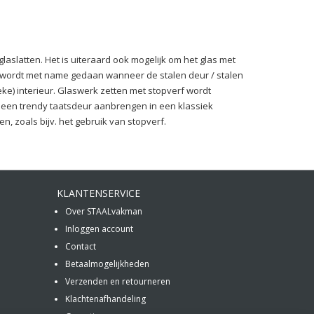
laslatten. Het is uiteraard ook mogelijk om het glas met
Dit wordt met name gedaan wanneer de stalen deur / stalen
ke) interieur. Glaswerk zetten met stopverf wordt
 een trendy taatsdeur aanbrengen in een klassiek
n, zoals bijv. het gebruik van stopverf.
KLANTENSERVICE
Over STAALvakman
Inloggen account
Contact
Betaalmogelijkheden
Verzenden en retourneren
Klachtenafhandeling