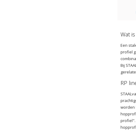
Wat is
Een stal
profiel 
combinat
Bij STAA
gerelat
RP lin
STAALvak
prachtig
worden h
hopprofi
profiel"
hopprofi