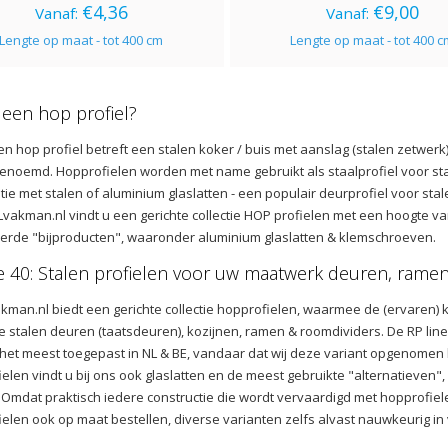
€4,36
€9,00
Vanaf:
Vanaf:
Lengte op maat - tot 400 cm
Lengte op maat - tot 400 
 een hop profiel?
en hop profiel betreft een stalen koker / buis met aanslag (stalen zetwerk
genoemd. Hopprofielen worden met name gebruikt als staalprofiel voor stal
ie met stalen of aluminium glaslatten - een populair deurprofiel voor sta
Lvakman.nl vindt u een gerichte collectie HOP profielen met een hoogte v
eerde "bijproducten", waaronder aluminium glaslatten & klemschroeven.
e 40: Stalen profielen voor uw maatwerk deuren, ramen
man.nl biedt een gerichte collectie hopprofielen, waarmee de (ervaren) kl
e stalen deuren (taatsdeuren), kozijnen, ramen & roomdividers. De RP lin
et meest toegepast in NL & BE, vandaar dat wij deze variant opgenomen h
elen vindt u bij ons ook glaslatten en de meest gebruikte "alternatieven",
. Omdat praktisch iedere constructie die wordt vervaardigd met hopprofiele
elen ook op maat bestellen, diverse varianten zelfs alvast nauwkeurig in