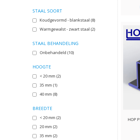
STAAL SOORT
Koudgevormd - blankstaal
(8)
Warmgewalst - zwart staal
(2)
STAAL BEHANDELING
Onbehandeld
(10)
HOOGTE
< 20 mm
(2)
35 mm
(1)
40 mm
(8)
BREEDTE
< 20 mm
(2)
HOP PR
20 mm
(2)
35 mm
(2)