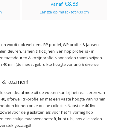
€8,83
Vanaf:
cm
Lengte op maat - tot 400 cm
) en wordt ook wel eens RP profiel, WP profiel & Jansen
en deuren, ramen & kozijnen. Een hop profiel is - in
len taatsdeuren & kozijnprofiel voor stalen raamkozijnen.
an 40 mm (de meest gebruikte hoogte variant) & diverse
 & kozijnen!
usser ideaal mee uit de voeten kan bij het realiseren van
e 40, oftewel RP-profielen met een vaste hoogte van 40 mm
ebben binnen onze online collectie. Naast de 40 line
 zowel voor de glaslatten als voor het "T vormig hop
n een stukje maatwerk betreft, kunt u bij ons alle stalen
 verstek gezaagd!