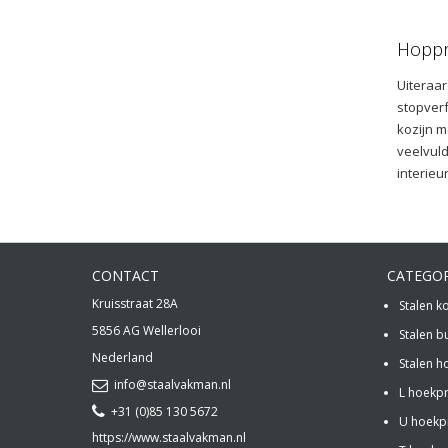
Hoppr
Uiteraar
stopverf
kozijn m
veelvuld
interieu
CONTACT
CATEGO
Kruisstraat 28A
Stalen k
5856 AG
Wellerlooi
Stalen b
Nederland
Stalen h
info@staalvakman.nl
L hoekpr
+31 (0)85 130 5672
U hoekpr
https://www.staalvakman.nl