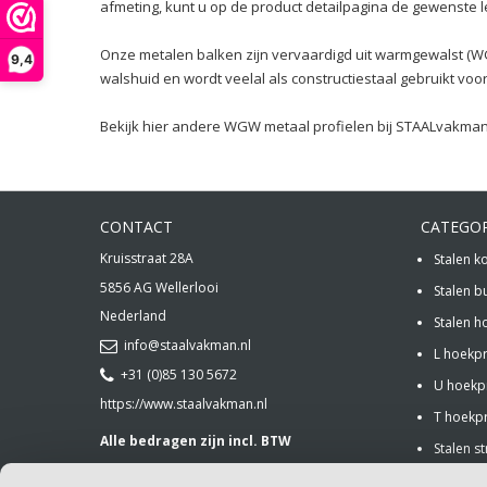
afmeting, kunt u op de product detailpagina de gewenste le
Onze metalen balken zijn vervaardigd uit warmgewalst (W
9,4
walshuid en wordt veelal als constructiestaal gebruikt voo
Bekijk hier andere WGW metaal profielen bij STAALvakman
CONTACT
CATEGO
Kruisstraat 28A
Stalen k
5856 AG
Wellerlooi
Stalen b
Nederland
Stalen h
info@staalvakman.nl
L hoekpr
+31 (0)85 130 5672
U hoekpr
https://www.staalvakman.nl
T hoekpr
Alle bedragen zijn incl. BTW
Stalen st
Stalen st