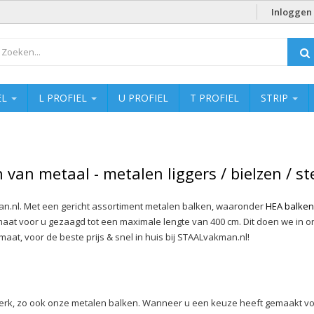
Inloggen
EL
L PROFIEL
U PROFIEL
T PROFIEL
STRIP
 van metaal - metalen liggers / bielzen / s
an.nl. Met een gericht assortiment metalen balken, waaronder
HEA balken
aat voor u gezaagd tot een maximale lengte van 400 cm. Dit doen we in on
at, voor de beste prijs & snel in huis bij STAALvakman.nl!
k, zo ook onze metalen balken. Wanneer u een keuze heeft gemaakt voor