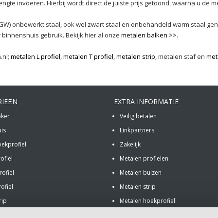
ngte invoeren. Hierbij wordt direct de juiste prijs getoond, waarna u de 
GW) onbewerkt staal, ook wel zwart staal en onbehandeld warm staal gen
r binnenshuis gebruik. Bekijk hier al onze
metalen balken >>.
.nl;
metalen L profiel
,
metalen T profiel
,
metalen strip
, metalen staf en
met
RIEËN
EXTRA INFORMATIE
oker
Veilig betalen
uis
Linkpartners
oekprofiel
Zakelijk
ofiel
Metalen profielen
ofiel
Metalen buizen
ofiel
Metalen strip
rip
Metalen hoekprofiel
af