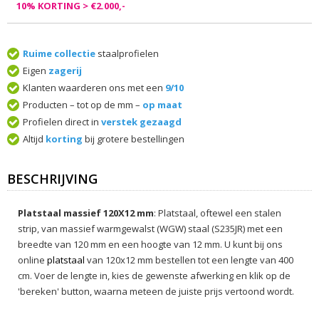
10% KORTING > €2.000,-
Ruime collectie
staalprofielen
Eigen
zagerij
Klanten waarderen ons met een
9/10
Producten – tot op de mm –
op maat
Profielen direct in
verstek gezaagd
Altijd
korting
bij grotere bestellingen
BESCHRIJVING
Platstaal massief 120X12 mm
: Platstaal, oftewel een stalen
strip, van massief warmgewalst (WGW) staal (S235JR) met een
breedte van 120 mm en een hoogte van 12 mm. U kunt bij ons
online
platstaal
van 120x12 mm bestellen tot een lengte van 400
cm. Voer de lengte in, kies de gewenste afwerking en klik op de
'bereken' button, waarna meteen de juiste prijs vertoond wordt.