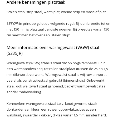
Andere benamingen platstaal;
Stalen strip, strip staal, warm plat, warme strip en massief plat.
LET OP:
in principe geldt de volgende regel; Bij een breedte tot en
met 150 mm is platstaal de juiste noemer. Bij breedtes vanaf 150
cm heeft men het over een 'stalen strip'.
Meer informatie over warmgewalst (WGW) staal
(S235JR):
Warmgewalst (WGW) staal is staal dat op hoge temperatuur in
een warmbandwalserij tot rollen staalplaat (tussen de 25 en 1,5
mm dik) wordt verwerkt. Warmgewalst staal is vrij ruw en wordt
veelal als constructiestaal gebruikt (binnenshuis). Onbewerkt
staal, ook wel zwart staal genoemd, betreft warmgewalst staal
zonder 'nabewerking'.
Kenmerken warmgewalst staal t.o.v. koudgevormd staal;
donkerder van kleur, een ruwer oppervlakte, bevat een
walshuid, zwaarder / dikker, diktes vanaf 1,5 mm, minder hard,