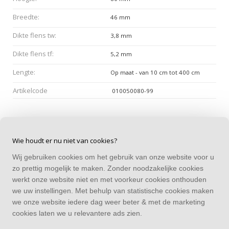
Breedte:
46 mm
Dikte flens tw:
3,8 mm
Dikte flens tf:
5,2 mm
Lengte:
Op maat - van 10 cm tot 400 cm
Artikelcode
010050080-99
Wie houdt er nu niet van cookies?
Wij gebruiken cookies om het gebruik van onze website voor u
CONTACT
zo prettig mogelijk te maken. Zonder noodzakelijke cookies
Alle bedragen zijn incl. BTW
werkt onze website niet en met voorkeur cookies onthouden
we uw instellingen. Met behulp van statistische cookies maken
CATEGORIEËN
we onze website iedere dag weer beter & met de marketing
cookies laten we u relevantere ads zien.
EXTRA INFORMATIE