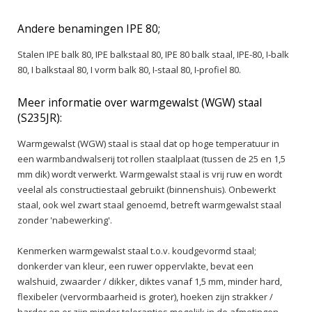
Andere benamingen IPE 80;
Stalen IPE balk 80, IPE balkstaal 80, IPE 80 balk staal, IPE-80, I-balk
80, I balkstaal 80, I vorm balk 80, I-staal 80, I-profiel 80.
Meer informatie over warmgewalst (WGW) staal
(S235JR):
Warmgewalst (WGW) staal is staal dat op hoge temperatuur in
een warmbandwalserij tot rollen staalplaat (tussen de 25 en 1,5
mm dik) wordt verwerkt. Warmgewalst staal is vrij ruw en wordt
veelal als constructiestaal gebruikt (binnenshuis). Onbewerkt
staal, ook wel zwart staal genoemd, betreft warmgewalst staal
zonder 'nabewerking'.
Kenmerken warmgewalst staal t.o.v. koudgevormd staal;
donkerder van kleur, een ruwer oppervlakte, bevat een
walshuid, zwaarder / dikker, diktes vanaf 1,5 mm, minder hard,
flexibeler (vervormbaarheid is groter), hoeken zijn strakker /
harder en er zijn minder toleranties mogelijk in de afmetingen.