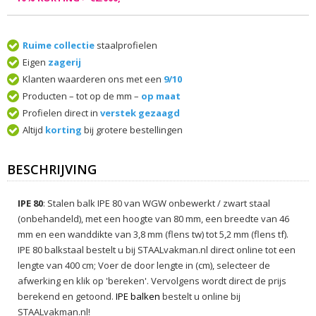
Ruime collectie
staalprofielen
Eigen
zagerij
Klanten waarderen ons met een
9/10
Producten – tot op de mm –
op maat
Profielen direct in
verstek gezaagd
Altijd
korting
bij grotere bestellingen
BESCHRIJVING
IPE 80
: Stalen balk IPE 80 van WGW onbewerkt / zwart staal
(onbehandeld), met een hoogte van 80 mm, een breedte van 46
mm en een wanddikte van 3,8 mm (flens tw) tot 5,2 mm (flens tf).
IPE 80 balkstaal bestelt u bij STAALvakman.nl direct online tot een
lengte van 400 cm; Voer de door lengte in (cm), selecteer de
afwerking en klik op 'bereken'. Vervolgens wordt direct de prijs
berekend en getoond.
IPE balken
bestelt u online bij
STAALvakman.nl!