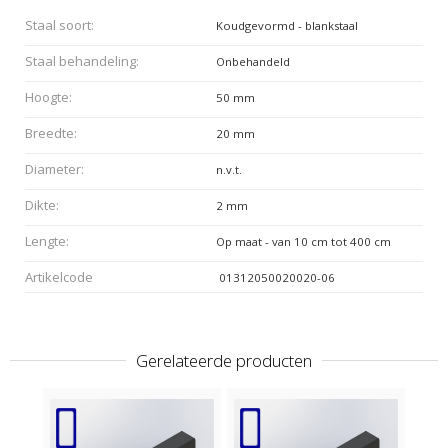
Staal soort:
Koudgevormd - blankstaal
Staal behandeling:
Onbehandeld
Hoogte:
50 mm
Breedte:
20 mm
Diameter:
n.v.t.
Dikte:
2 mm
Lengte:
Op maat - van 10 cm tot 400 cm
Artikelcode
01312050020020-06
Gerelateerde producten