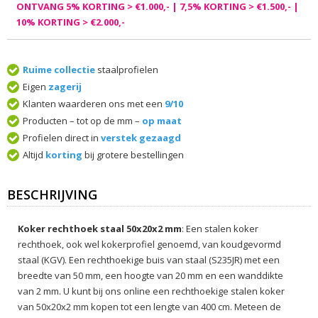
ONTVANG 5% KORTING > €1.000,- | 7,5% KORTING > €1.500,- |
10% KORTING > €2.000,-
Ruime collectie
staalprofielen
Eigen
zagerij
Klanten waarderen ons met een
9/10
Producten – tot op de mm –
op maat
Profielen direct in
verstek gezaagd
Altijd
korting
bij grotere bestellingen
BESCHRIJVING
Koker rechthoek staal 50x20x2 mm
: Een stalen koker
rechthoek, ook wel kokerprofiel genoemd, van koudgevormd
staal (KGV). Een rechthoekige buis van staal (S235JR) met een
breedte van 50 mm, een hoogte van 20 mm en een wanddikte
van 2 mm. U kunt bij ons online een rechthoekige stalen koker
van 50x20x2 mm kopen tot een lengte van 400 cm. Meteen de