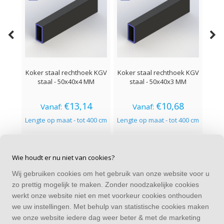
Koker staal rechthoek KGV
Koker staal rechthoek KGV
Koke
staal - 50x40x4 MM
staal - 50x40x3 MM
€13,14
€10,68
Vanaf:
Vanaf:
Lengte op maat - tot 400 cm
Lengte op maat - tot 400 cm
Leng
Wie houdt er nu niet van cookies?
Wij gebruiken cookies om het gebruik van onze website voor u
CONTACT
zo prettig mogelijk te maken. Zonder noodzakelijke cookies
Alle bedragen zijn incl. BTW
werkt onze website niet en met voorkeur cookies onthouden
we uw instellingen. Met behulp van statistische cookies maken
CATEGORIEËN
we onze website iedere dag weer beter & met de marketing