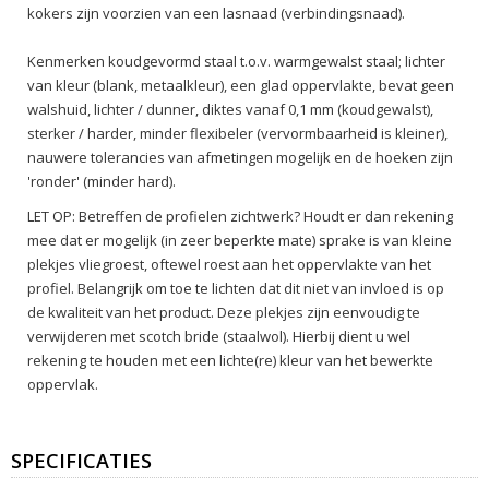
kokers zijn voorzien van een lasnaad (verbindingsnaad).
Kenmerken koudgevormd staal t.o.v. warmgewalst staal; lichter
van kleur (blank, metaalkleur), een glad oppervlakte, bevat geen
walshuid, lichter / dunner, diktes vanaf 0,1 mm (koudgewalst),
sterker / harder, minder flexibeler (vervormbaarheid is kleiner),
nauwere tolerancies van afmetingen mogelijk en de hoeken zijn
'ronder' (minder hard).
LET OP: Betreffen de profielen zichtwerk? Houdt er dan rekening
mee dat er mogelijk (in zeer beperkte mate) sprake is van kleine
plekjes vliegroest, oftewel roest aan het oppervlakte van het
profiel. Belangrijk om toe te lichten dat dit niet van invloed is op
de kwaliteit van het product. Deze plekjes zijn eenvoudig te
verwijderen met scotch bride (staalwol). Hierbij dient u wel
rekening te houden met een lichte(re) kleur van het bewerkte
oppervlak.
SPECIFICATIES