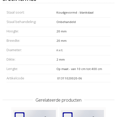
Staal soort:
Koudgevormd - blankstaal
Staal behandeling:
Onbehandeld
Hoogte:
20 mm
Breedte:
20 mm
Diameter:
n.v.t.
Dikte:
2 mm
Lengte:
Op maat - van 10 cm tot 400 cm
Artikelcode
01311020020-06
Gerelateerde producten