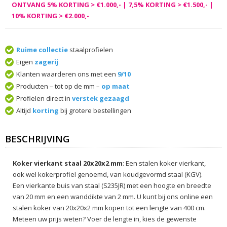
ONTVANG 5% KORTING > €1.000,- | 7,5% KORTING > €1.500,- |
10% KORTING > €2.000,-
Ruime collectie
staalprofielen
Eigen
zagerij
Klanten waarderen ons met een
9/10
Producten – tot op de mm –
op maat
Profielen direct in
verstek gezaagd
Altijd
korting
bij grotere bestellingen
BESCHRIJVING
Koker vierkant staal 20x20x2 mm
: Een stalen koker vierkant,
ook wel kokerprofiel genoemd, van koudgevormd staal (KGV).
Een vierkante buis van staal (S235JR) met een hoogte en breedte
van 20 mm en een wanddikte van 2 mm. U kunt bij ons online een
stalen koker van 20x20x2 mm kopen tot een lengte van 400 cm.
Meteen uw prijs weten? Voer de lengte in, kies de gewenste