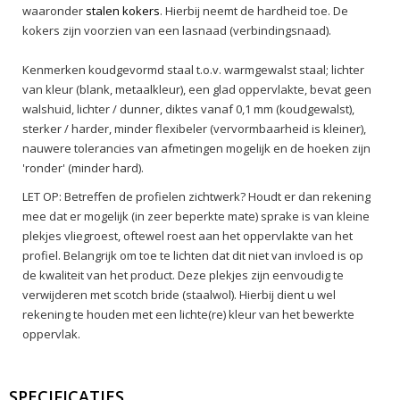
waaronder
stalen kokers
. Hierbij neemt de hardheid toe. De
kokers zijn voorzien van een lasnaad (verbindingsnaad).
Kenmerken koudgevormd staal t.o.v. warmgewalst staal; lichter
van kleur (blank, metaalkleur), een glad oppervlakte, bevat geen
walshuid, lichter / dunner, diktes vanaf 0,1 mm (koudgewalst),
sterker / harder, minder flexibeler (vervormbaarheid is kleiner),
nauwere tolerancies van afmetingen mogelijk en de hoeken zijn
'ronder' (minder hard).
LET OP: Betreffen de profielen zichtwerk? Houdt er dan rekening
mee dat er mogelijk (in zeer beperkte mate) sprake is van kleine
plekjes vliegroest, oftewel roest aan het oppervlakte van het
profiel. Belangrijk om toe te lichten dat dit niet van invloed is op
de kwaliteit van het product. Deze plekjes zijn eenvoudig te
verwijderen met scotch bride (staalwol). Hierbij dient u wel
rekening te houden met een lichte(re) kleur van het bewerkte
oppervlak.
SPECIFICATIES