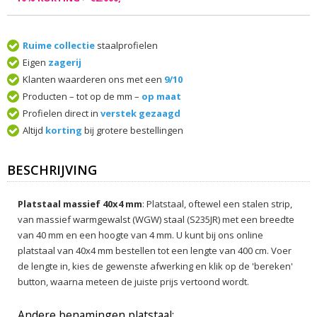
Ruime collectie
staalprofielen
Eigen
zagerij
Klanten waarderen ons met een
9/10
Producten – tot op de mm –
op maat
Profielen direct in
verstek gezaagd
Altijd
korting
bij grotere bestellingen
BESCHRIJVING
Platstaal massief 40x4 mm
: Platstaal, oftewel een stalen strip,
van massief warmgewalst (WGW) staal (S235JR) met een breedte
van 40 mm en een hoogte van 4 mm. U kunt bij ons online
platstaal van 40x4 mm bestellen tot een lengte van 400 cm. Voer
de lengte in, kies de gewenste afwerking en klik op de 'bereken'
button, waarna meteen de juiste prijs vertoond wordt.
Andere benamingen platstaal;