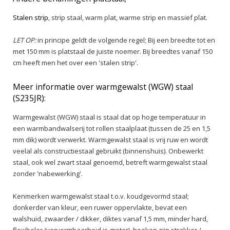
Stalen strip
, strip staal, warm plat, warme strip en massief plat.
LET OP:
in principe geldt de volgende regel; Bij een breedte tot en
met 150 mm is platstaal de juiste noemer. Bij breedtes vanaf 150
cm heeft men het over een 'stalen strip'.
Meer informatie over warmgewalst (WGW) staal
(S235JR):
Warmgewalst (WGW) staal is staal dat op hoge temperatuur in
een warmbandwalserij tot rollen staalplaat (tussen de 25 en 1,5
mm dik) wordt verwerkt. Warmgewalst staal is vrij ruw en wordt
veelal als constructiestaal gebruikt (binnenshuis). Onbewerkt
staal, ook wel zwart staal genoemd, betreft warmgewalst staal
zonder 'nabewerking'.
Kenmerken warmgewalst staal t.o.v. koudgevormd staal;
donkerder van kleur, een ruwer oppervlakte, bevat een
walshuid, zwaarder / dikker, diktes vanaf 1,5 mm, minder hard,
flexibeler (vervormbaarheid is groter), hoeken zijn strakker /