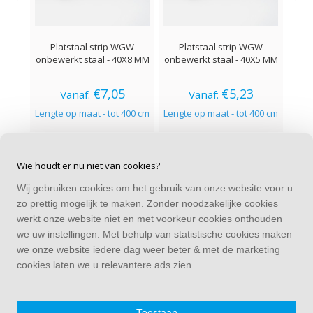
Platstaal strip WGW
Platstaal strip WGW
P
onbewerkt staal - 40X8 MM
onbewerkt staal - 40X5 MM
onbe
€7,05
€5,23
Vanaf:
Vanaf:
Lengte op maat - tot 400 cm
Lengte op maat - tot 400 cm
Leng
Wie houdt er nu niet van cookies?
Wij gebruiken cookies om het gebruik van onze website voor u
CONTACT
zo prettig mogelijk te maken. Zonder noodzakelijke cookies
Alle bedragen zijn incl. BTW
werkt onze website niet en met voorkeur cookies onthouden
we uw instellingen. Met behulp van statistische cookies maken
CATEGORIEËN
we onze website iedere dag weer beter & met de marketing
cookies laten we u relevantere ads zien.
EXTRA INFORMATIE
KLANTENSERVICE
Toestaan